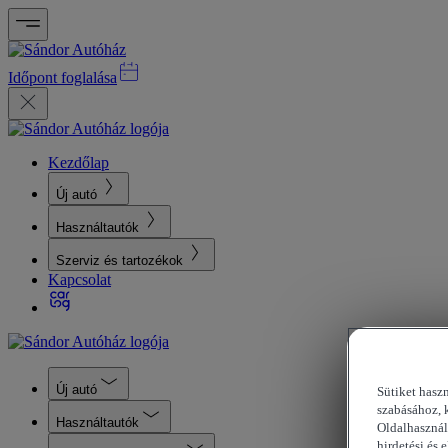
Időpont foglalása
Kezdőlap
Új autó
Használtautók
Szerviz és tartozékok
Kapcsolat
Új autó
Sütiket hasz
szabásához, 
Használtautók
Oldalhasznál
hirdetési és 