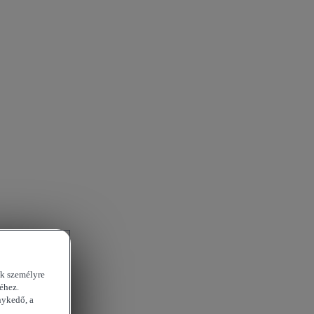
ek személyre
éhez.
nykedő, a