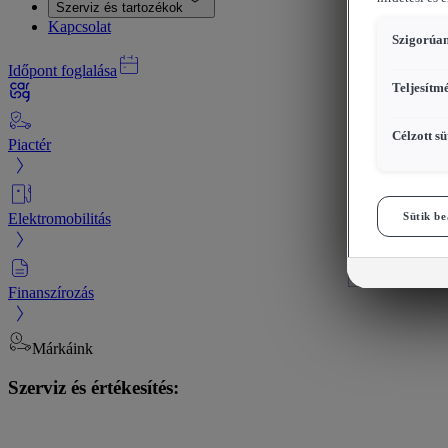
Szerviz és tartozékok
Kapcsolat
Szigorúan
Időpont foglalása
Teljesítm
Célzott sü
Piactér
Elektromobilitás
Sütik be
Finanszírozás
Márkáink
Szerviz és értékesítés: