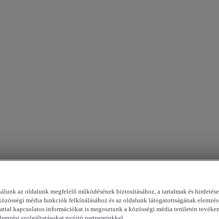
nálunk az oldalunk megfelelő működésének biztosításához, a tartalmak és hirdetés
közösségi média funkciók felkínálásához és az oldalunk látogatottságának elemzés
attal kapcsolatos információkat is megosztunk a közösségi média területén tevéke
elemzési szolgáltatásokat nyújtó partnereinkkel.