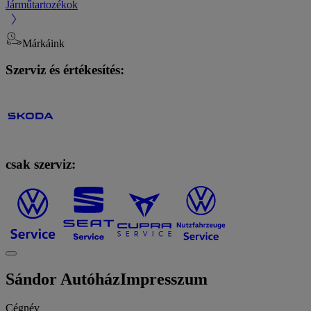
Járműtartozékok
Márkáink
Szerviz és értékesítés:
csak szerviz:
Sándor Autóház
Impresszum
Cégnév