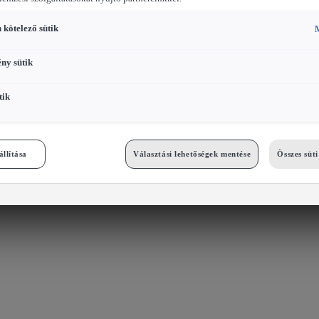
 kötelező sütik
M
ény sütik
tik
állítása
Választási lehetőségek mentése
Összes süt