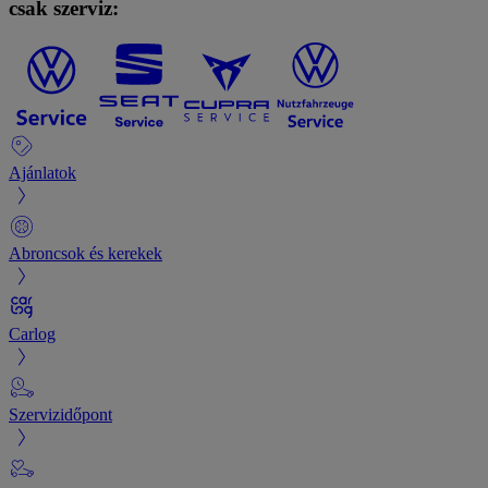
csak szerviz:
Ajánlatok
Abroncsok és kerekek
Carlog
Szervizidőpont