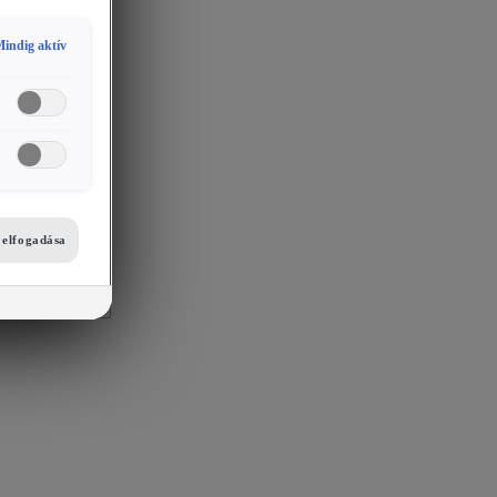
indig aktív
i elfogadása