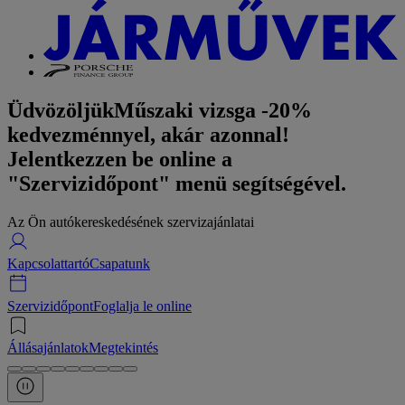
Üdvözöljük
Műszaki vizsga -20%
kedvezménnyel, akár azonnal!
Jelentkezzen be online a
"Szervizidőpont" menü segítségével.
Az Ön autókereskedésének szervizajánlatai
Kapcsolattartó
Csapatunk
Szervizidőpont
Foglalja le online
Állásajánlatok
Megtekintés