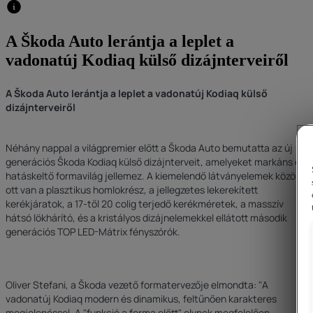
A Škoda Auto lerántja a leplet a
vadonatúj Kodiaq külső dizájnterveiről
A Škoda Auto lerántja a leplet a vadonatúj Kodiaq külső
dizájnterveiről
Néhány nappal a világpremier előtt a Škoda Auto bemutatta az új
generációs Škoda Kodiaq külső dizájnterveit, amelyeket markáns és
hatáskeltő formavilág jellemez. A kiemelendő látványelemek között
ott van a plasztikus homlokrész, a jellegzetes lekerekített
kerékjáratok, a 17-től 20 colig terjedő kerékméretek, a masszív
hátsó lökhárító, és a kristályos dizájnelemekkel ellátott második
generációs TOP LED-Mátrix fényszórók.
Oliver Stefani, a Škoda vezető formatervezője elmondta: "A
vadonatúj Kodiaq modern és dinamikus, feltűnően karakteres
megjelenéssel. A "funkció a forma előtt" elvnek megfelelően