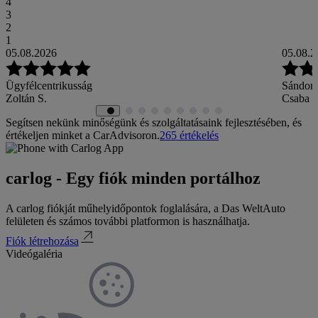
4
3
2
1
05.08.2026
05.08.2
Ügyfélcentrikusság
Sándor 
Zoltán S.
Csaba 
Segítsen nekünk minőségünk és szolgáltatásaink fejlesztésében, és
értékeljen minket a CarAdvisoron.
265
értékelés
carlog - Egy fiók minden portálhoz
A carlog fiókját műhelyidőpontok foglalására, a Das WeltAuto
felületen és számos további platformon is használhatja.
Fiók létrehozása
Videógaléria