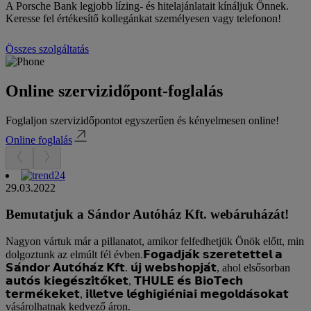
A Porsche Bank legjobb lízing- és hitelajánlatait kínáljuk Önnek.
Keresse fel értékesítő kollegánkat személyesen vagy telefonon!
Összes szolgáltatás
Online szervizidőpont-foglalás
Foglaljon szervizidőpontot egyszerűen és kényelmesen online!
Online foglalás
29.03.2022
Bemutatjuk a Sándor Autóház Kft. webáruházát!
Nagyon vártuk már a pillanatot, amikor felfedhetjük Önök előtt, min
dolgoztunk az elmúlt fél évben.𝗙𝗼𝗴𝗮𝗱𝗷𝗮́𝗸 𝘀𝘇𝗲𝗿𝗲𝘁𝗲𝘁𝘁𝗲𝗹 𝗮
𝗦𝗮́𝗻𝗱𝗼𝗿 𝗔𝘂𝘁𝗼́𝗵𝗮́𝘇 𝗞𝗳𝘁. 𝘂́𝗷 𝘄𝗲𝗯𝘀𝗵𝗼𝗽𝗷𝗮́𝘁, ahol elsősorban
𝗮𝘂𝘁𝗼́𝘀 𝗸𝗶𝗲𝗴𝗲́𝘀𝘇𝗶́𝘁𝗼̋𝗸𝗲𝘁, 𝗧𝗛𝗨𝗟𝗘 𝗲́𝘀 𝗕𝗶𝗼𝗧𝗲𝗰𝗵
𝘁𝗲𝗿𝗺𝗲́𝗸𝗲𝗸𝗲𝘁, 𝗶𝗹𝗹𝗲𝘁𝘃𝗲 𝗹𝗲́𝗴𝗵𝗶𝗴𝗶𝗲́𝗻𝗶𝗮𝗶 𝗺𝗲𝗴𝗼𝗹𝗱𝗮́𝘀𝗼𝗸𝗮𝘁
vásárolhatnak kedvező áron.