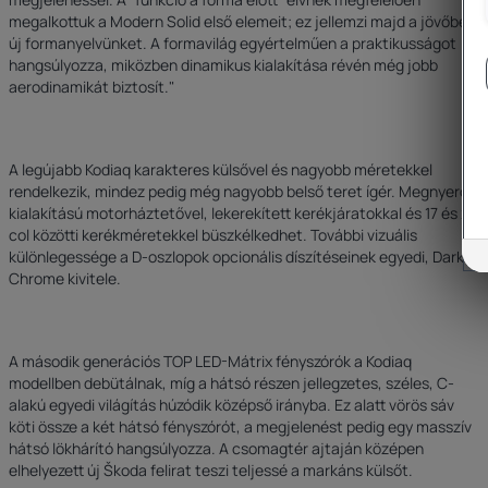
megalkottuk a Modern Solid első elemeit; ez jellemzi majd a jövőben
új formanyelvünket. A formavilág egyértelműen a praktikusságot
hangsúlyozza, miközben dinamikus kialakítása révén még jobb
aerodinamikát biztosít."
A legújabb Kodiaq karakteres külsővel és nagyobb méretekkel
rendelkezik, mindez pedig még nagyobb belső teret ígér. Megnyerő
kialakítású motorháztetővel, lekerekített kerékjáratokkal és 17 és 20
col közötti kerékméretekkel büszkélkedhet. További vizuális
különlegessége a D-oszlopok opcionális díszítéseinek egyedi, Dark
Chrome kivitele.
A második generációs TOP LED-Mátrix fényszórók a Kodiaq
modellben debütálnak, míg a hátsó részen jellegzetes, széles, C-
alakú egyedi világítás húzódik középső irányba. Ez alatt vörös sáv
köti össze a két hátsó fényszórót, a megjelenést pedig egy masszív
hátsó lökhárító hangsúlyozza. A csomagtér ajtaján középen
elhelyezett új Škoda felirat teszi teljessé a markáns külsőt.