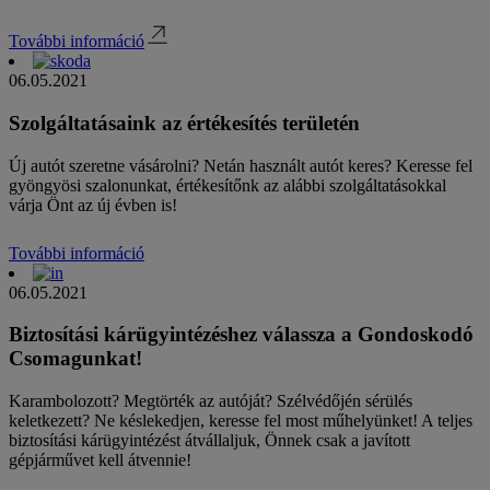
További információ
06.05.2021
Szolgáltatásaink az értékesítés területén
Új autót szeretne vásárolni? Netán használt autót keres? Keresse fel
gyöngyösi szalonunkat, értékesítőnk az alábbi szolgáltatásokkal
várja Önt az új évben is!
További információ
06.05.2021
Biztosítási kárügyintézéshez válassza a Gondoskodó
Csomagunkat!
Karambolozott? Megtörték az autóját? Szélvédőjén sérülés
keletkezett? Ne késlekedjen, keresse fel most műhelyünket! A teljes
biztosítási kárügyintézést átvállaljuk, Önnek csak a javított
gépjárművet kell átvennie!