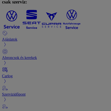
csak szerviz:
Ajánlatok
Abroncsok és kerekek
Carlog
Szervizidőpont