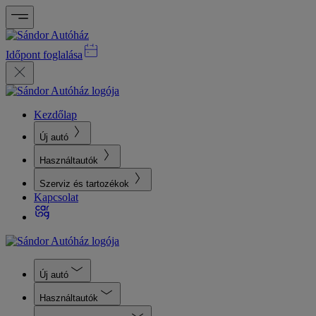
Időpont foglalása
Kezdőlap
Új autó
Használtautók
Szerviz és tartozékok
Kapcsolat
Új autó
Használtautók