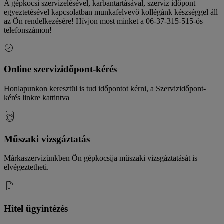
A gépkocsi szervizelésével, karbantartásával, szerviz időpont
egyeztetésével kapcsolatban munkafelvevő kollégánk készséggel áll
az Ön rendelkezésére! Hívjon most minket a 06-37-315-515-ös
telefonszámon!
Online szervizidőpont-kérés
Honlapunkon keresztül is tud időpontot kérni, a Szervizidőpont-
kérés linkre kattintva
Műszaki vizsgáztatás
Márkaszervizünkben Ön gépkocsija műszaki vizsgáztatását is
elvégeztetheti.
Hitel ügyintézés