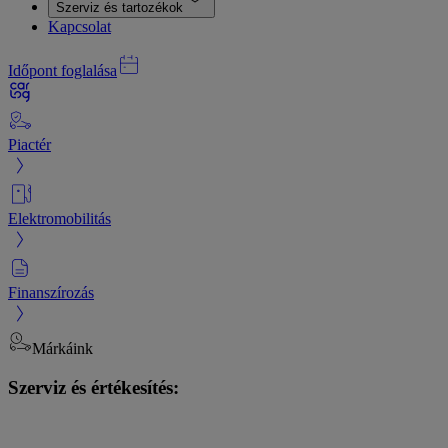
Szerviz és tartozékok
Kapcsolat
Időpont foglalása
Piactér
Elektromobilitás
Finanszírozás
Márkáink
Szerviz és értékesítés: