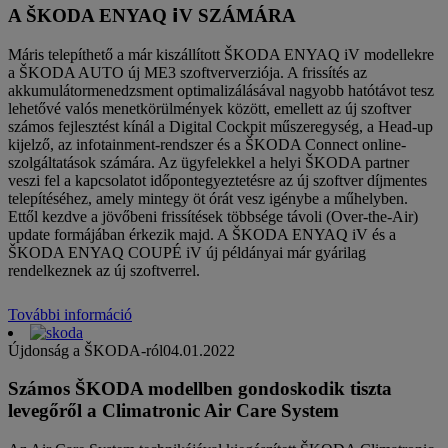
A ŠKODA ENYAQ 𝗶V SZÁMÁRA
Máris telepíthető a már kiszállított ŠKODA ENYAQ iV modellekre
a ŠKODA AUTO új ME3 szoftververziója. A frissítés az
akkumulátormenedzsment optimalizálásával nagyobb hatótávot tesz
lehetővé valós menetkörülmények között, emellett az új szoftver
számos fejlesztést kínál a Digital Cockpit műszeregység, a Head-up
kijelző, az infotainment-rendszer és a ŠKODA Connect online-
szolgáltatások számára. Az ügyfelekkel a helyi ŠKODA partner
veszi fel a kapcsolatot időpontegyeztetésre az új szoftver díjmentes
telepítéséhez, amely mintegy öt órát vesz igénybe a műhelyben.
Ettől kezdve a jövőbeni frissítések többsége távoli (Over-the-Air)
update formájában érkezik majd. A ŠKODA ENYAQ iV és a
ŠKODA ENYAQ COUPÉ iV új példányai már gyárilag
rendelkeznek az új szoftverrel.
További információ
Újdonság a ŠKODA-ról
04.01.2022
Számos ŠKODA modellben gondoskodik tiszta
levegőről a Climatronic Air Care System