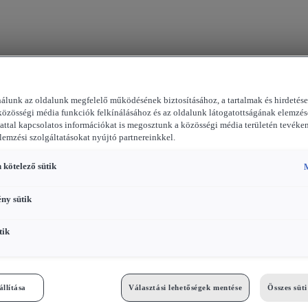
nálunk az oldalunk megfelelő működésének biztosításához, a tartalmak és hirdetés
közösségi média funkciók felkínálásához és az oldalunk látogatottságának elemzés
attal kapcsolatos információkat is megosztunk a közösségi média területén tevéke
elemzési szolgáltatásokat nyújtó partnereinkkel.
 kötelező sütik
M
ény sütik
tik
állítása
Választási lehetőségek mentése
Összes süt