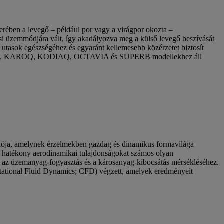
rében a levegő – például por vagy a virágpor okozta –
si üzemmódjára vált, így akadályozva meg a külső levegő beszívását
 utasok egészségéhez és egyaránt kellemesebb közérzetet biztosít
NYAQ iV, KAROQ, KODIAQ, OCTAVIA és SUPERB modellekhez áll
ciója, amelynek érzelmekben gazdag és dinamikus formavilága
en hatékony aerodinamikai tulajdonságokat számos olyan
lva az üzemanyag-fogyasztás és a károsanyag-kibocsátás mérsékléséhez.
ational Fluid Dynamics; CFD) végzett, amelyek eredményeit