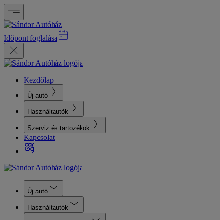
Időpont foglalása
Kezdőlap
Új autó
Használtautók
Szerviz és tartozékok
Kapcsolat
Új autó
Használtautók