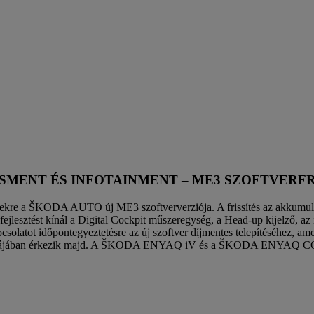
NT ÉS INFOTAINMENT – ME3 SZOFTVERFRIS
ekre a ŠKODA AUTO új ME3 szoftververziója. A frissítés az akkumulá
 fejlesztést kínál a Digital Cockpit műszeregység, a Head-up kijelző, 
solatot időpontegyeztetésre az új szoftver díjmentes telepítéséhez, am
 formájában érkezik majd. A ŠKODA ENYAQ iV és a ŠKODA ENYAQ COUPÉ