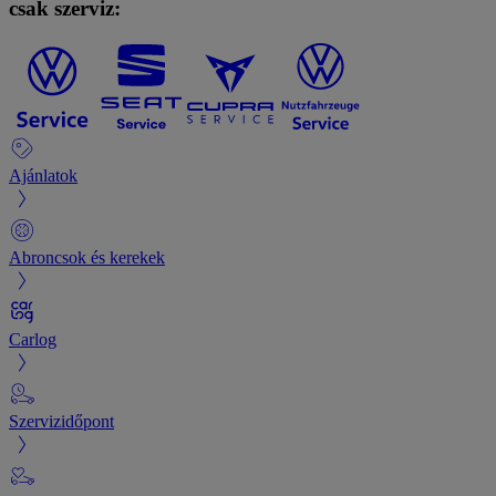
csak szerviz:
Ajánlatok
Abroncsok és kerekek
Carlog
Szervizidőpont