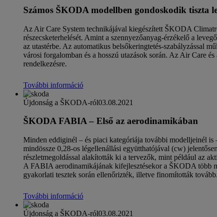
Számos ŠKODA modellben gondoskodik tiszta lev
Az Air Care System technikájával kiegészített ŠKODA Climatro
részecsketerhelését. Amint a szennyezőanyag-érzékelő a levegő
az utastérbe. Az automatikus belsőkeringtetés-szabályzással mű
városi forgalomban és a hosszú utazások során. Az Air C
rendelkezésre.
További információ
Újdonság a ŠKODA-ról
03.08.2021
ŠKODA FABIA – Első az aerodinamikában
Minden eddiginél – és piaci kategóriája további modelljeiné
mindössze 0,28-os légellenállási együtthatójával (cw) jelentő
részletmegoldással alakították ki a tervezők, mint például az 
A FABIA aerodinamikájának kifejlesztésekor a ŠKODA több mi
gyakorlati tesztek során ellenőrizték, illetve finomították tovább
További információ
Újdonság a ŠKODA-ról
03.08.2021