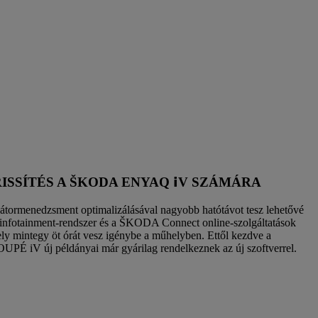
SÍTÉS A ŠKODA ENYAQ 𝗶V SZÁMÁRA
tormenedzsment optimalizálásával nagyobb hatótávot tesz lehetővé
az infotainment-rendszer és a ŠKODA Connect online-szolgáltatások
ely mintegy öt órát vesz igénybe a műhelyben. Ettől kezdve a
 iV új példányai már gyárilag rendelkeznek az új szoftverrel.