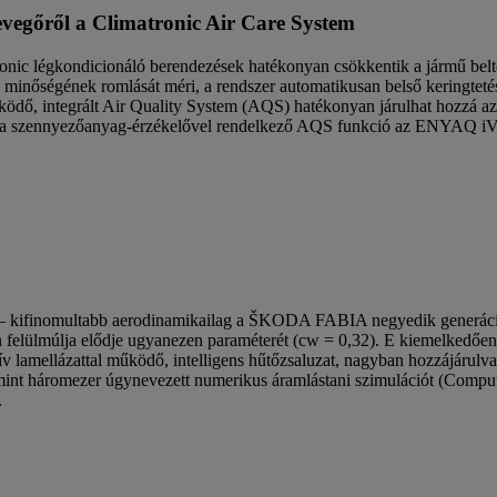
egőről a Climatronic Air Care System
nic légkondicionáló berendezések hatékonyan csökkentik a jármű belte
 minőségének romlását méri, a rendszer automatikusan belső keringteté
ködő, integrált Air Quality System (AQS) hatékonyan járulhat hozzá az
are és a szennyezőanyag-érzékelővel rendelkező AQS funkció az E
l is – kifinomultabb aerodinamikailag a ŠKODA FABIA negyedik generá
sen felülmúlja elődje ugyanezen paraméterét (cw = 0,32). E kiemelkedő
aktív lamellázattal működő, intelligens hűtőzsaluzat, nagyban hozzájáru
nt háromezer úgynevezett numerikus áramlástani szimulációt (Comput
.