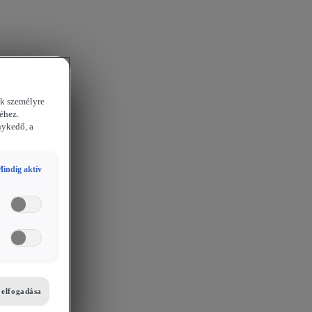
ek személyre
éhez.
nykedő, a
indig aktív
i elfogadása