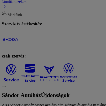
Járműtartozékok
Márkáink
Szerviz és értékesítés:
csak szerviz:
Sándor Autóház
Újdonságok
A(z) Sándor Autóház összes aktuális híre, ajánlata és akciója itt találha