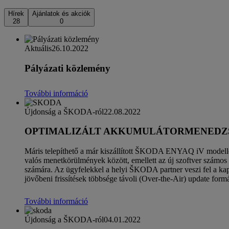
Hírek
Ajánlatok és akciók
28
0
Aktuális
26.10.2022
Pályázati közlemény
További információ
Újdonság a ŠKODA-ról
22.08.2022
OPTIMALIZÁLT AKKUMULÁTORMENEDZSME
Máris telepíthető a már kiszállított ŠKODA ENYAQ iV modell
valós menetkörülmények között, emellett az új szoftver számos
számára. Az ügyfelekkel a helyi ŠKODA partner veszi fel a kapc
jövőbeni frissítések többsége távoli (Over-the-Air) update
További információ
Újdonság a ŠKODA-ról
04.01.2022