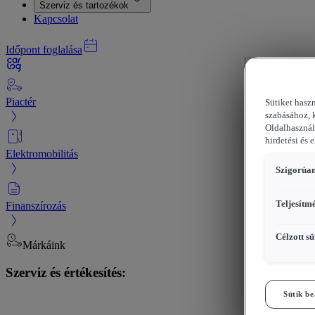
Szerviz és tartozékok
Kapcsolat
Időpont foglalása
Piactér
Sütiket hasz
szabásához, 
Oldalhasznál
hirdetési és 
Elektromobilitás
Szigorúan
Teljesítm
Finanszírozás
Célzott sü
Márkáink
Szerviz és értékesítés:
Sütik be